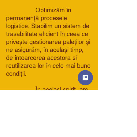
Optimizăm în
permanență procesele
logistice. Stabilim un sistem de
trasabilitate eficient în ceea ce
privește gestionarea paleților și
ne asigurăm, în același timp,
de întoarcerea acestora și
reutilizarea lor în cele mai bune
condiții.
În același spirit, am
creat Blogul Boromir care oferă
clienților noștri modalități
inedite de a valorifica resturile
alimentare. Pentru a integra
mâncarea rămasă în rețete noi,